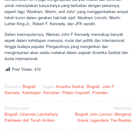
untuk menciptakan karya-karya yang berkaitan dengan pesannya,
seperti lagu “Abraham, Martin, and John” yang menggambarkan empat
tokoh kunci dalam gerakan hak-hak sipil: Abraham Lincoln, Martin
Luther King Jr., Robert F. Kennedy, dan JFK sendiri.
Dalam kesimpulannya, Warisan John F Kennedy mencakup banyak
aspek dalam kehidupan manusia, mulai dari politik dan internasional,
hingga budaya populer. Pengaruhnya yang mengerikan dan
menginspirasi akan selalu melekat dalam sejarah Amerika Serikat dan
dunia internasional.
Post Views:
472
Posted in
Biografi
Tagged
Amerika Serikat
,
Biografi
,
John F
Kennedy
,
Kehidupan
,
Kematian
,
Pidato Inspiratif
,
Presiden
Post
Previous post
Next post
Biografi Johannes Latuharhary:
Biografi John Lennon: Mengenal
navigation
Pahlawan dari Tanah Ambon
Sosok Legendaris The Beatles