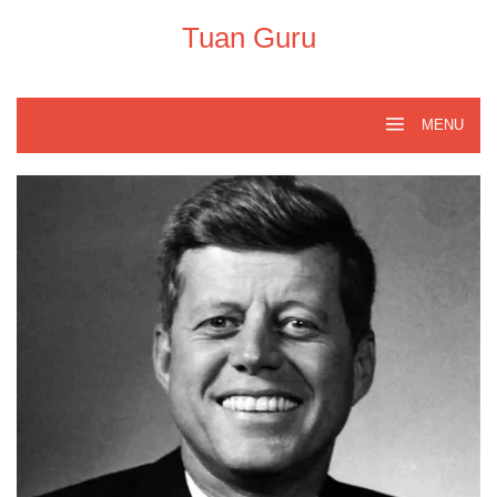
Skip
to
Tuan Guru
content
MENU