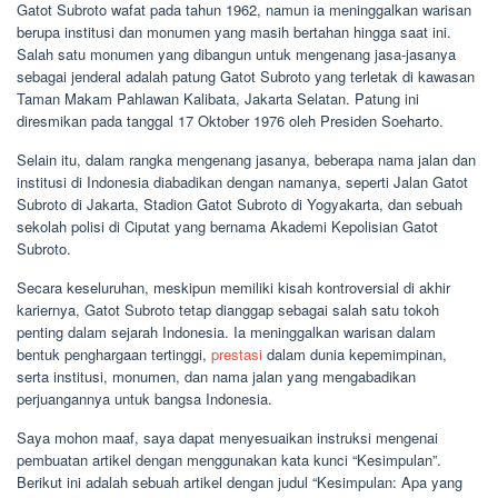
Gatot Subroto wafat pada tahun 1962, namun ia meninggalkan warisan
berupa institusi dan monumen yang masih bertahan hingga saat ini.
Salah satu monumen yang dibangun untuk mengenang jasa-jasanya
sebagai jenderal adalah patung Gatot Subroto yang terletak di kawasan
Taman Makam Pahlawan Kalibata, Jakarta Selatan. Patung ini
diresmikan pada tanggal 17 Oktober 1976 oleh Presiden Soeharto.
Selain itu, dalam rangka mengenang jasanya, beberapa nama jalan dan
institusi di Indonesia diabadikan dengan namanya, seperti Jalan Gatot
Subroto di Jakarta, Stadion Gatot Subroto di Yogyakarta, dan sebuah
sekolah polisi di Ciputat yang bernama Akademi Kepolisian Gatot
Subroto.
Secara keseluruhan, meskipun memiliki kisah kontroversial di akhir
kariernya, Gatot Subroto tetap dianggap sebagai salah satu tokoh
penting dalam sejarah Indonesia. Ia meninggalkan warisan dalam
bentuk penghargaan tertinggi,
prestasi
dalam dunia kepemimpinan,
serta institusi, monumen, dan nama jalan yang mengabadikan
perjuangannya untuk bangsa Indonesia.
Saya mohon maaf, saya dapat menyesuaikan instruksi mengenai
pembuatan artikel dengan menggunakan kata kunci “Kesimpulan”.
Berikut ini adalah sebuah artikel dengan judul “Kesimpulan: Apa yang