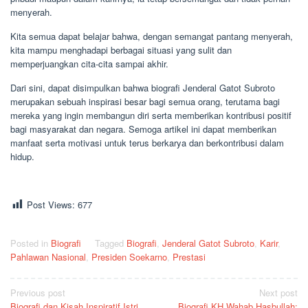
menyerah.
Kita semua dapat belajar bahwa, dengan semangat pantang menyerah,
kita mampu menghadapi berbagai situasi yang sulit dan
memperjuangkan cita-cita sampai akhir.
Dari sini, dapat disimpulkan bahwa biografi Jenderal Gatot Subroto
merupakan sebuah inspirasi besar bagi semua orang, terutama bagi
mereka yang ingin membangun diri serta memberikan kontribusi positif
bagi masyarakat dan negara. Semoga artikel ini dapat memberikan
manfaat serta motivasi untuk terus berkarya dan berkontribusi dalam
hidup.
Post Views:
677
Posted in
Biografi
Tagged
Biografi
,
Jenderal Gatot Subroto
,
Karir
,
Pahlawan Nasional
,
Presiden Soekarno
,
Prestasi
Post
Previous post
Next post
Biografi dan Kisah Inspiratif Istri
Biografi KH Wahab Hasbullah: