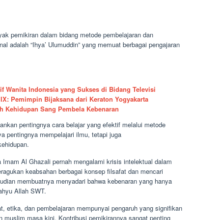
ak pemikiran dalam bidang metode pembelajaran dan
enal adalah “Ihya’ Ulumuddin” yang memuat berbagai pengajaran
atif Wanita Indonesia yang Sukses di Bidang Televisi
X: Pemimpin Bijaksana dari Keraton Yogyakarta
isah Kehidupan Sang Pembela Kebenaran
nkan pentingnya cara belajar yang efektif melalui metode
 pentingnya mempelajari ilmu, tetapi juga
kehidupan.
Imam Al Ghazali pernah mengalami krisis intelektual dalam
 meragukan keabsahan berbagai konsep filsafat dan mencari
emudian membuatnya menyadari bahwa kebenaran yang hanya
ahyu Allah SWT.
t, etika, dan pembelajaran mempunyai pengaruh yang signifikan
 muslim masa kini. Kontribusi pemikirannya sangat penting