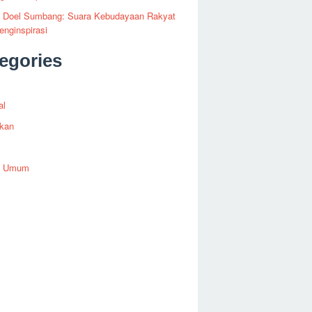
fi Doel Sumbang: Suara Kebudayaan Rakyat
nginspirasi
egories
al
ikan
h Umum