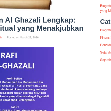
Biogra
yang Me
m Al Ghazali Lengkap:
Cat
ritual yang Menakjubkan
Biografi
Finansi
in
Posted on
March 22, 2026
Pendid
Sejarah
Sejara