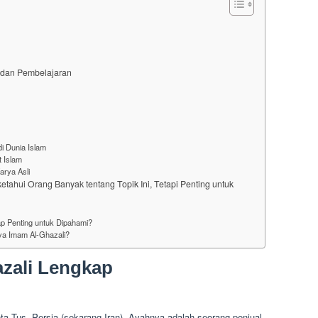
a, dan Pembelajaran
i Dunia Islam
 Islam
arya Asli
tahui Orang Banyak tentang Topik Ini, Tetapi Penting untuk
p Penting untuk Dipahami?
rya Imam Al-Ghazali?
azali Lengkap
ta Tus, Persia (sekarang Iran). Ayahnya adalah seorang penjual