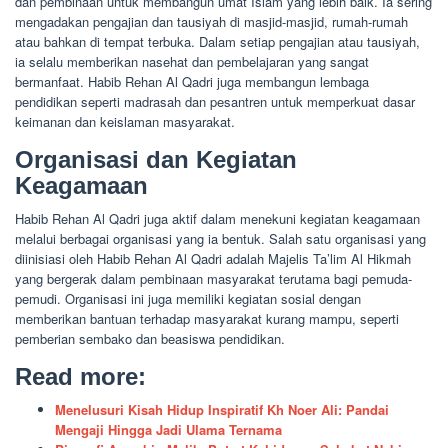
dan pembinaan untuk membangun umat Islam yang lebih baik. Ia sering
mengadakan pengajian dan tausiyah di masjid-masjid, rumah-rumah
atau bahkan di tempat terbuka. Dalam setiap pengajian atau tausiyah,
ia selalu memberikan nasehat dan pembelajaran yang sangat
bermanfaat. Habib Rehan Al Qadri juga membangun lembaga
pendidikan seperti madrasah dan pesantren untuk memperkuat dasar
keimanan dan keislaman masyarakat.
Organisasi dan Kegiatan
Keagamaan
Habib Rehan Al Qadri juga aktif dalam menekuni kegiatan keagamaan
melalui berbagai organisasi yang ia bentuk. Salah satu organisasi yang
diinisiasi oleh Habib Rehan Al Qadri adalah Majelis Ta’lim Al Hikmah
yang bergerak dalam pembinaan masyarakat terutama bagi pemuda-
pemudi. Organisasi ini juga memiliki kegiatan sosial dengan
memberikan bantuan terhadap masyarakat kurang mampu, seperti
pemberian sembako dan beasiswa pendidikan.
Read more:
Menelusuri Kisah Hidup Inspiratif Kh Noer Ali: Pandai
Mengaji Hingga Jadi Ulama Ternama