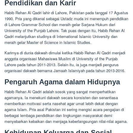
Pendidikan dan Karir
Habib Rehan Al Qadri lahir di Lahore, Pakistan pada tanggal 17 Agustus
1990. Pria yang dikenal sebagai Ustadz muda ini menempuh pendidikan
di Lahore Grammar School dan meraih gelar Sarjana Hukum dari
University of the Punjab Lahore. Tak puas dengan itu, Habib Rehan Al
Qadri melanjutkan studinya di International Islamic University dan
meraih gelar Master of Science in Islamic Studies.
Karirnya di dunia dakwah dimulai ketika Habib Rehan Al Qadri menjadi
anggota organisasi Mahasiswa Muslim di University of the Punjab
Lahore pada tahun 2011-2013. Selain itu, ia juga menjadi pengurus
organisasi dakwah bernama Jamaah Islamiyah pada tahun 2013-2016.
Pengaruh Agama dalam Hidupnya
Habib Rehan Al Qadri adalah sosok yang sangat memperhatikan
agamanya. Ia menekuni dakwah secara konsisten dan senantiasa
memberikan motivasi serta nasehat agar umat lebih dekat dengan
agama Islam. Pria asal Pakistan ini sering mengisi acara pengajian di
berbagai lembaga pendidikan dan lingkungan masyarakat demi
menyebarkan kebaikan dan menjaga keberlangsungan nilai-nilai agama.
Kehidupan Keluarga dan Sosial