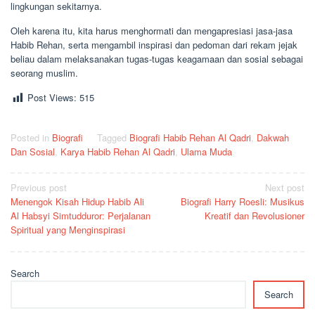
lingkungan sekitarnya.
Oleh karena itu, kita harus menghormati dan mengapresiasi jasa-jasa
Habib Rehan, serta mengambil inspirasi dan pedoman dari rekam jejak
beliau dalam melaksanakan tugas-tugas keagamaan dan sosial sebagai
seorang muslim.
Post Views:
515
Posted in
Biografi
Tagged
Biografi Habib Rehan Al Qadri
,
Dakwah
Dan Sosial
,
Karya Habib Rehan Al Qadri
,
Ulama Muda
Post
Previous post
Next post
Menengok Kisah Hidup Habib Ali
Biografi Harry Roesli: Musikus
navigation
Al Habsyi Simtudduror: Perjalanan
Kreatif dan Revolusioner
Spiritual yang Menginspirasi
Search
Search