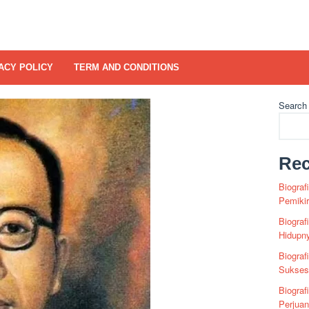
ACY POLICY
TERM AND CONDITIONS
Search
Rec
Biograf
Pemiki
Biograf
Hidupn
Biograf
Sukses 
Biograf
Perjua