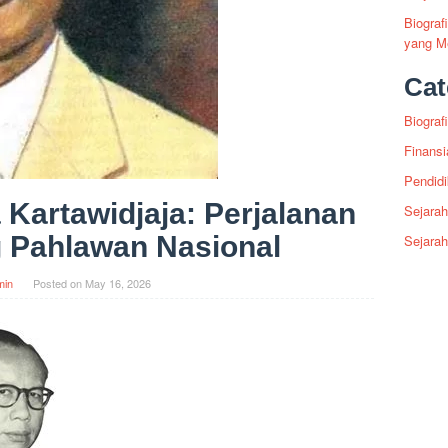
Biogra
yang Me
Cat
Biografi
Finansi
Pendid
 Kartawidjaja: Perjalanan
Sejarah
 Pahlawan Nasional
Sejara
min
Posted on
May 16, 2026