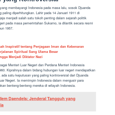
al yang membayangi Indonesia pada masa lalu, sosok Djuanda
 paling diperhitungkan. Lahir pada 14 Januari 1911 di
ja menjadi salah satu tokoh penting dalam sejarah politik
geri pada masa pemerintahan Sukarno, ia dilantik secara resmi
hun 1957.
ah Inspiratif tentang Penjagaan Iman dan Kebenaran
erjalanan Spiritual Sang Ulama Besar
ingga Menjadi Diktator Nazi
agai Menteri Luar Negeri dan Perdana Menteri Indonesia
1960. Kiprahnya dalam bidang hubungan luar negeri mendapatkan
 ada satu keputusan yang paling kontroversial dari Djuanda
Luar Negeri. Ia memimpin Indonesia dalam mengusir para
an benteng-benteng mereka di wilayah Indonesia.
llem Daendels: Jenderal Tangguh yang
ia