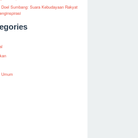
fi Doel Sumbang: Suara Kebudayaan Rakyat
nginspirasi
egories
al
ikan
h Umum