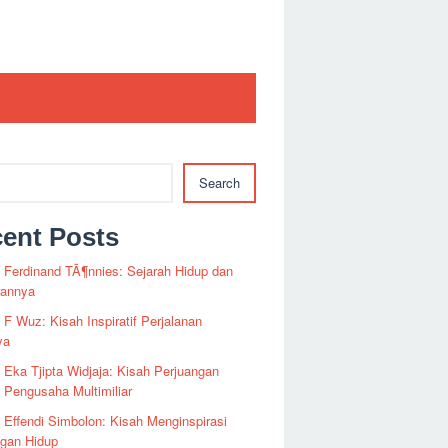
Search
ent Posts
i Ferdinand TÃ¶nnies: Sejarah Hidup dan
rannya
i F Wuz: Kisah Inspiratif Perjalanan
ya
i Eka Tjipta Widjaja: Kisah Perjuangan
Pengusaha Multimiliar
i Effendi Simbolon: Kisah Menginspirasi
ngan Hidup