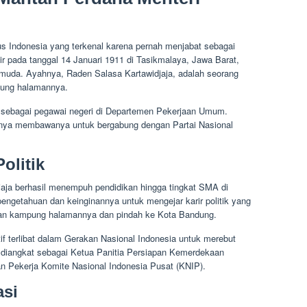
kus Indonesia yang terkenal karena pernah menjabat sebagai
r pada tanggal 14 Januari 1911 di Tasikmalaya, Jawa Barat,
k muda. Ayahnya, Raden Salasa Kartawidjaja, adalah seorang
pung halamannya.
a sebagai pegawai negeri di Departemen Pekerjaan Umum.
irnya membawanya untuk bergabung dengan Partai Nasional
olitik
jaja berhasil menempuh pendidikan hingga tingkat SMA di
engetahuan dan keinginannya untuk mengejar karir politik yang
kan kampung halamannya dan pindah ke Kota Bandung.
f terlibat dalam Gerakan Nasional Indonesia untuk merebut
a diangkat sebagai Ketua Panitia Persiapan Kemerdekaan
n Pekerja Komite Nasional Indonesia Pusat (KNIP).
asi