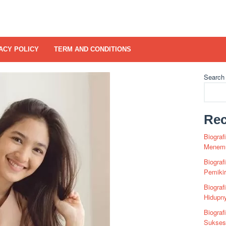
ACY POLICY
TERM AND CONDITIONS
Search
Rec
Biograf
Menemu
Biograf
Pemiki
Biograf
Hidupn
Biograf
Sukses 