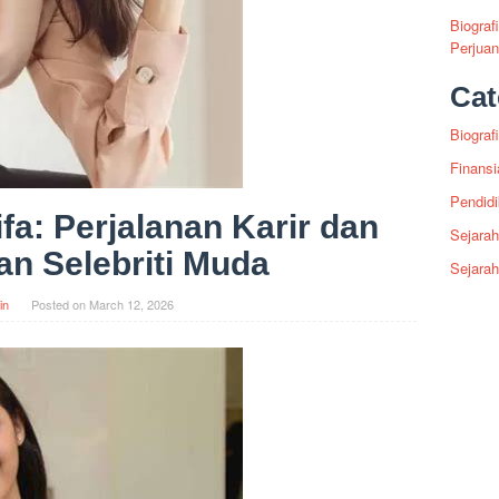
Biograf
Perjua
Cat
Biografi
Finansi
Pendid
ifa: Perjalanan Karir dan
Sejarah
n Selebriti Muda
Sejara
in
Posted on
March 12, 2026