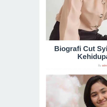
Biografi Cut Sy
Kehidupa
By
adm