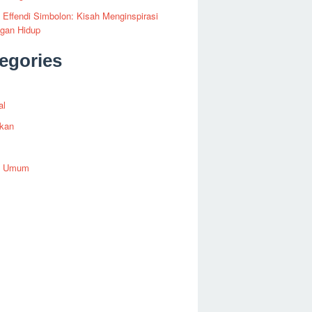
i Effendi Simbolon: Kisah Menginspirasi
ngan Hidup
egories
al
ikan
h Umum