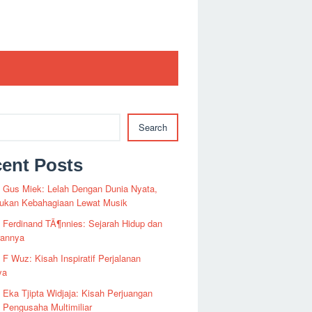
Search
ent Posts
i Gus Miek: Lelah Dengan Dunia Nyata,
kan Kebahagiaan Lewat Musik
i Ferdinand TÃ¶nnies: Sejarah Hidup dan
rannya
i F Wuz: Kisah Inspiratif Perjalanan
ya
i Eka Tjipta Widjaja: Kisah Perjuangan
Pengusaha Multimiliar