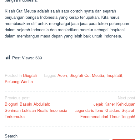
Kisah Cut Meutia adalah salah satu contoh nyata dari sejarah
perjuangan bangsa Indonesia yang kerap terlupakan. Kita harus
membiasakan diri untuk menghargai jasa-jasa para tokoh perempuan
dalam sejarah Indonesia dan menjadikan mereka sebagai inspirasi
dalam membangun masa depan yang lebih baik untuk Indonesia.
Post Views:
589
Posted in
Biografi
Tagged
Aceh
,
Biografi Cut Meutia
,
Inspiratif
,
Pejuang Wanita
Post
Previous post
Next post
Biografi Basuki Abdullah:
Jejak Karier Kehidupan
navigation
Seniman Lukisan Realis Indonesia
Legendaris Ibnu Khaldun: Sejarah
Terkemuka
Fenomenal dari Timur Tengah!
Search