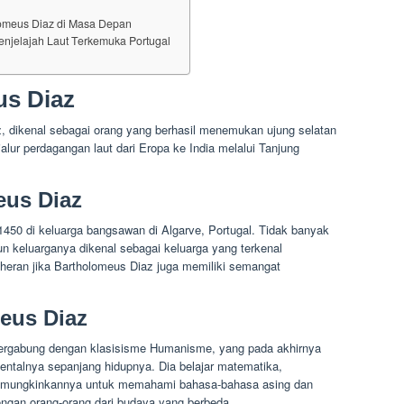
omeus Diaz di Masa Depan
enjelajah Laut Terkemuka Portugal
us Diaz
z, dikenal sebagai orang yang berhasil menemukan ujung selatan
lur perdagangan laut dari Eropa ke India melalui Tanjung
eus Diaz
 1450 di keluarga bangsawan di Algarve, Portugal. Tidak banyak
n keluarganya dikenal sebagai keluarga yang terkenal
 heran jika Bartholomeus Diaz juga memiliki semangat
eus Diaz
ergabung dengan klasisisme Humanisme, yang pada akhirnya
ntalnya sepanjang hidupnya. Dia belajar matematika,
memungkinkannya untuk memahami bahasa-bahasa asing dan
gan orang-orang dari budaya yang berbeda.