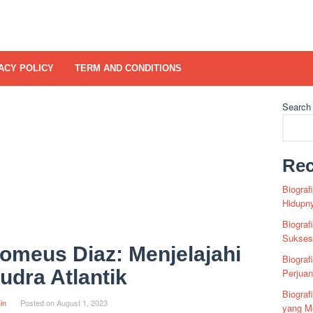
ACY POLICY
TERM AND CONDITIONS
Search
Rec
Biograf
Hidupn
Biograf
Sukses 
lomeus Diaz: Menjelajahi
Biograf
dra Atlantik
Perjua
Biogra
in
Posted on
August 1, 2023
yang Me