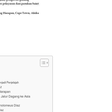
jadi Penjelajah
az
 Harapan
Jalur Dagang ke Asia
tholomeus Diaz
iaz