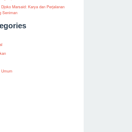
i Djoko Marsaid: Karya dan Perjalanan
g Seniman
egories
al
ikan
h Umum